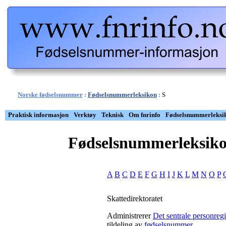
Norske fødselsnummer
:
Fødselsnummerleksikon
:
S
Praktisk informasjon
Verktøy
Teknisk
Om fnrinfo
Fødselsnummerleksi
Fødselsnummerleksik
A
B
C
D
E
F
G
H
I
J
K
L
M
N
O
P
Skattedirektoratet
Administrerer
Det sentrale personreg
tildeling av
fødselsnummer
.