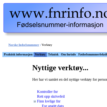
Norske fødselsnummer
:
Verktøy
Praktisk informasjon
Verktøy
Teknisk
Om fnrinfo
Fødselsnummerleksi
Nyttige verktøy...
Her har vi samlet en del nyttige verktøy for per
Kontroller fnr
Rett opp skrivefeil
Finn lovlige fnr
For angitt dato